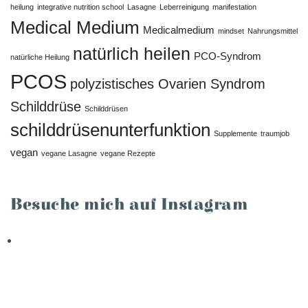
heilung
integrative nutrition school
Lasagne
Leberreinigung
manifestation
Medical Medium
Medicalmedium
mindset
Nahrungsmittel
natürlich heilen
PCO-Syndrom
natürliche Heilung
PCOS
polyzistisches Ovarien Syndrom
Schilddrüse
Schilddrüsen
schilddrüsenunterfunktion
Supplemente
traumjob
vegan
vegane Lasagne
vegane Rezepte
Besuche mich auf Instagram