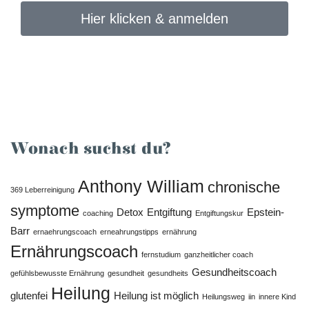
Hier klicken & anmelden
Wonach suchst du?
Anthony William
chronische
369 Leberreinigung
symptome
Detox
Entgiftung
Epstein-
coaching
Entgiftungskur
Barr
ernaehrungscoach
erneahrungstipps
ernährung
Ernährungscoach
fernstudium
ganzheitlicher coach
Gesundheitscoach
gefühlsbewusste Ernährung
gesundheit
gesundheits
Heilung
glutenfei
Heilung ist möglich
Heilungsweg
iin
innere Kind